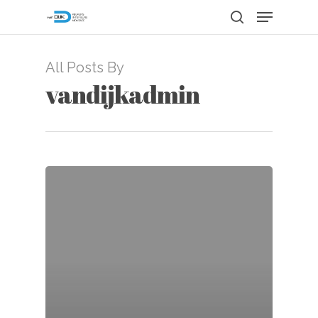
Menu
Skip
to
search
Close
main
Menu
content
All Posts By
vandijkadmin